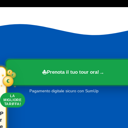
⛵
→
Prenota il tuo tour ora!
€
✦
✦
€
€
€
★
✦
Pagamento digitale sicuro con SumUp
LA
MIGLIORE
TARIFFA!
P
r
e