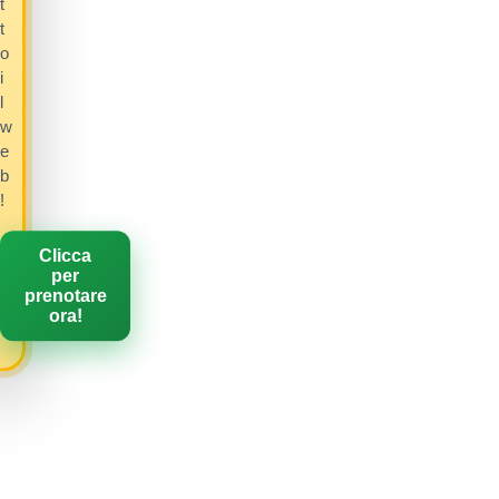
t
t
o
i
l
w
e
b
!
Clicca
per
prenotare
ora!