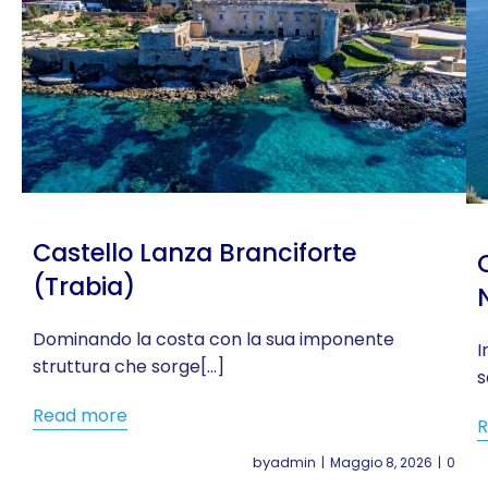
Castello Lanza Branciforte
(Trabia)
Dominando la costa con la sua imponente
I
struttura che sorge[…]
s
Read more
R
by
admin
Maggio 8, 2026
0
|
|