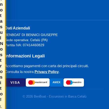
n
o
t
a
s
Dati Aziendali
u
BENBOAT DI BENNICI GIUSEPPE
l
Sede operativa: Cefalù (PA)
N
Partita IVA: 07414460829
o
s
Informazioni Legali
t
r
Accettiamo pagamenti con carta dei principali circuiti.
o
Consulta la nostra
Privacy Policy
.
s
i
VISA
AMEX
mastercard
maestro
t
o
© 2026 BenBoat - Escursioni in Barca Cefalù
!
L